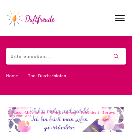
|
Home
Tag: Durchschlafen
Diffusor Mischungen
,
Ölmischungen
,
Schönheit
,
Sprays
und Roll-ons