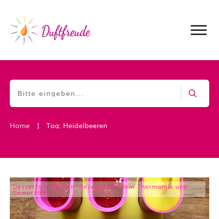
|
Home
Tag: Heidelbeeren
Desserts & Kuchen
,
Rezepte mit dem Thermomix und
Gewürzölen