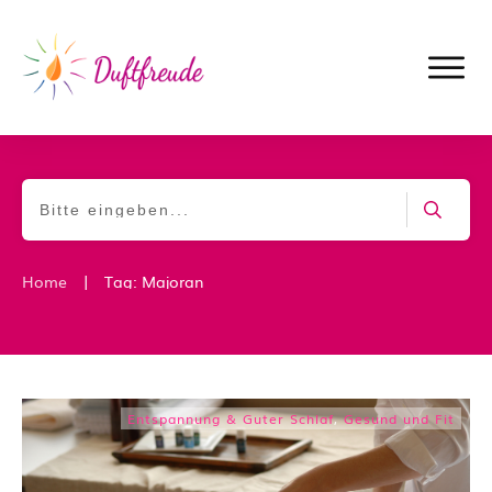
|
Home
Tag: Majoran
Entspannung & Guter Schlaf
,
Gesund und Fit