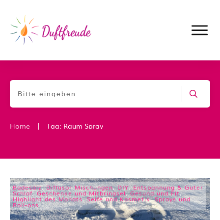
|
Home
Tag: Raum Spray
Badesalz
,
Diffusor Mischungen
,
DIY
,
Entspannung & Guter
Schlaf
,
Geschenke und Mitbringsel
,
Gesund und Fit
,
Highlight des Monats
,
Seife und Kosmetik
,
Sprays und
Roll-ons