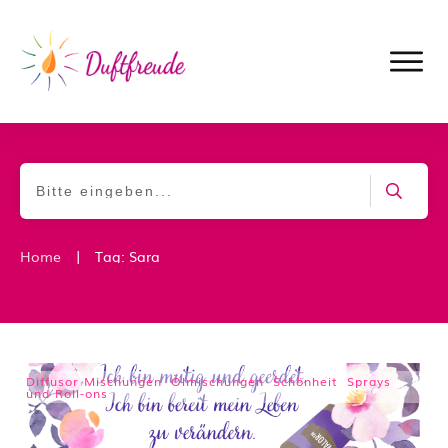
|
Home
Tag: Sara
Diffusor Mischungen
,
Ölmischungen
,
Schönheit
,
Sprays
und Roll-ons