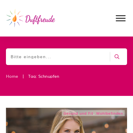
|
Home
Tag: Schnupfen
Gesund und Fit
,
Wohlbefinden