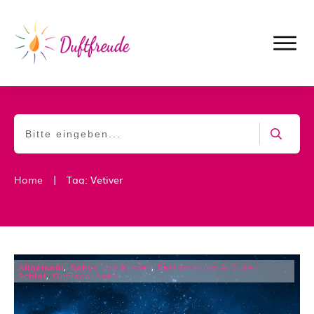
|
Home
Tag: Vetiver
Allgemein
,
Babys und Kinder
,
Entspannung & Guter
Schlaf
,
Ölmischungen