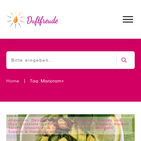
|
Home
Tag: Marjoram+
Allgemein
,
Desserts & Kuchen
,
Dressings, Saucen und
Dips
,
Einzelöle
,
Gesund und Fit
,
Rohkost, Kochen, Backen
,
Salate
,
Smoothies & Getränke
,
Snacks & Beilagen
,
Suppen & Hauptgerichte