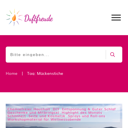
|
Home
Tag: Mückenstiche
Chemiefreier Haushalt
,
DIY
,
Entspannung & Guter Schlaf
,
Geschenke und Mitbringsel
,
Highlight des Monats
,
Schönheit
,
Seife und Kosmetik
,
Sprays und Roll-ons
,
Workshopmaterial für Wellnessabende