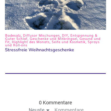
Badesalz
,
Diffusor Mischungen
,
DIY
,
Entspannung &
Guter Schlaf
,
Geschenke und Mitbringsel
,
Gesund und
Fit
,
Highlight des Monats
,
Seife und Kosmetik
,
Sprays
und Roll-ons
Stressfreie Weihnachtsgeschenke
0 Kommentare
Neuste
Kommentare