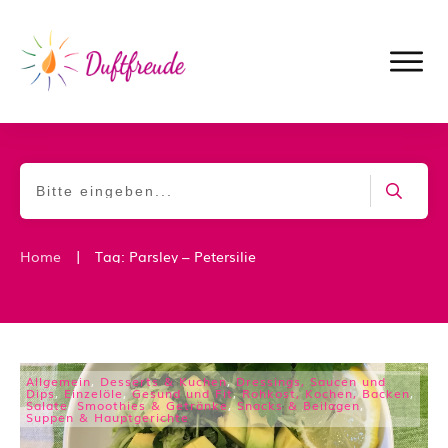
|
Home
Tag: Parsley – Petersilie
Allgemein
,
Desserts & Kuchen
,
Dressings, Saucen und
Dips
,
Einzelöle
,
Gesund und Fit
,
Rohkost, Kochen, Backen
,
Salate
,
Smoothies & Getränke
,
Snacks & Beilagen
,
Suppen & Hauptgerichte