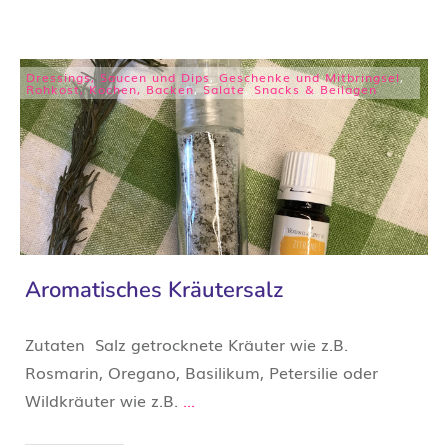
Dressings, Saucen und Dips
,
Geschenke und Mitbringsel
,
Rohkost, Kochen, Backen
,
Salate
,
Snacks & Beilagen
Aromatisches Kräutersalz
Zutaten Salz getrocknete Kräuter wie z.B.
Rosmarin, Oregano, Basilikum, Petersilie oder
Wildkräuter wie z.B.
...