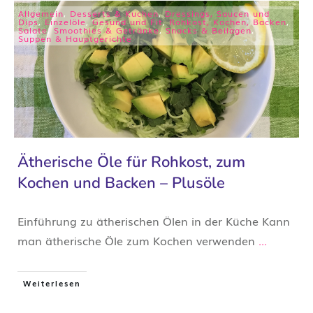
Allgemein
,
Desserts & Kuchen
,
Dressings, Saucen und
Dips
,
Einzelöle
,
Gesund und Fit
,
Rohkost, Kochen, Backen
,
Salate
,
Smoothies & Getränke
,
Snacks & Beilagen
,
Suppen & Hauptgerichte
Ätherische Öle für Rohkost, zum
Kochen und Backen – Plusöle
Einführung zu ätherischen Ölen in der Küche Kann
man ätherische Öle zum Kochen verwenden
...
Weiterlesen