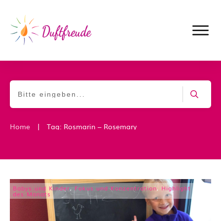
|
Home
Tag: Rosmarin – Rosemary
Babys und Kinder
,
Fokus und Konzentration
,
Highlight
des Monats