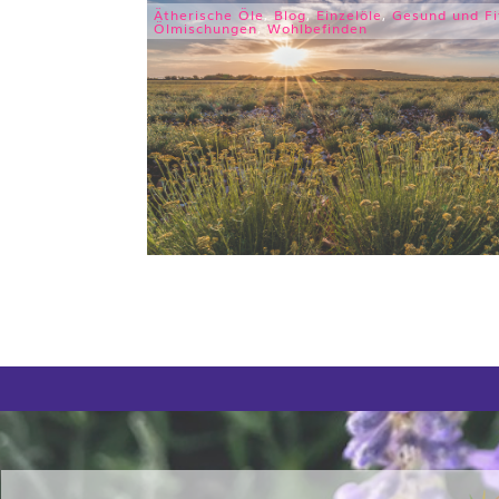
Ätherische Öle
,
Blog
,
Einzelöle
,
Gesund und Fi
Ölmischungen
,
Wohlbefinden