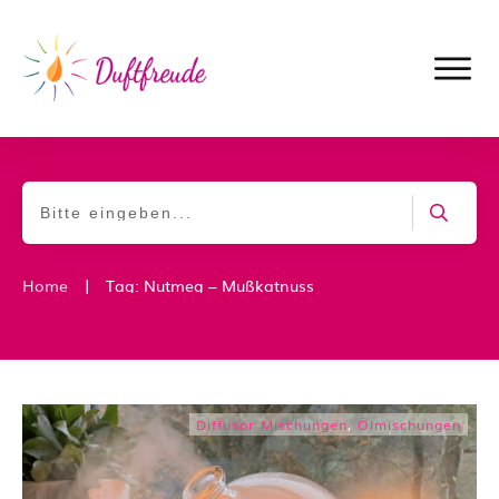
|
Home
Tag: Nutmeg – Mußkatnuss
Diffusor Mischungen
,
Ölmischungen