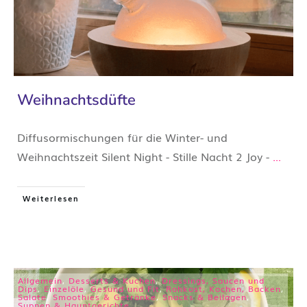
Weihnachtsdüfte
Diffusormischungen für die Winter- und
Weihnachtszeit Silent Night - Stille Nacht 2 Joy -
...
Weiterlesen
Allgemein
,
Desserts & Kuchen
,
Dressings, Saucen und
Dips
,
Einzelöle
,
Gesund und Fit
,
Rohkost, Kochen, Backen
,
Salate
,
Smoothies & Getränke
,
Snacks & Beilagen
,
Suppen & Hauptgerichte