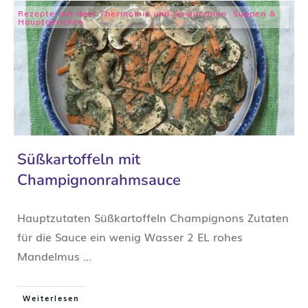
Rezepte mit dem Thermomix und Gewürzölen
,
Suppen &
Hauptgerichte
Süßkartoffeln mit
Champignonrahmsauce
​​Hauptzutaten Süßkartoffeln Champignons Zutaten
für die Sauce ein wenig Wasser 2 EL rohes
Mandelmus
...
Weiterlesen