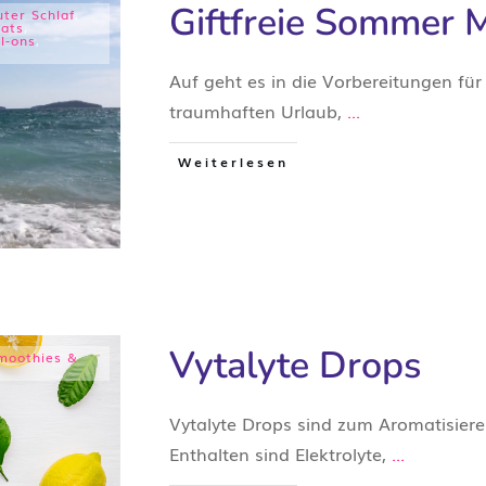
Giftfreie Sommer 
ter Schlaf
,
nats
,
l-ons
,
Auf geht es in die Vorbereitungen f
traumhaften Urlaub,
...
Weiterlesen
Vytalyte Drops
moothies &
Vytalyte Drops sind zum Aromatisier
Enthalten sind Elektrolyte,
...