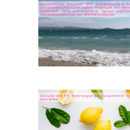
Chemiefreier Haushalt
,
DIY
,
Entspannung & Gu
Geschenke und Mitbringsel
,
Highlight des Mo
Schönheit
,
Seife und Kosmetik
,
Sprays und Rol
Workshopmaterial für Wellnessabende
Gesund und Fit
,
Nahrungsergänzungsmittel
,
S
Getränke