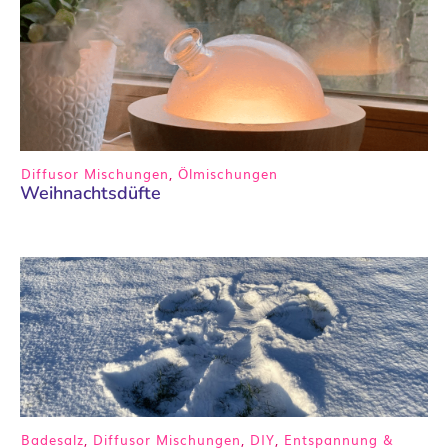
Diffusor Mischungen
,
Ölmischungen
Weihnachtsdüfte
Badesalz
,
Diffusor Mischungen
,
DIY
,
Entspannung &