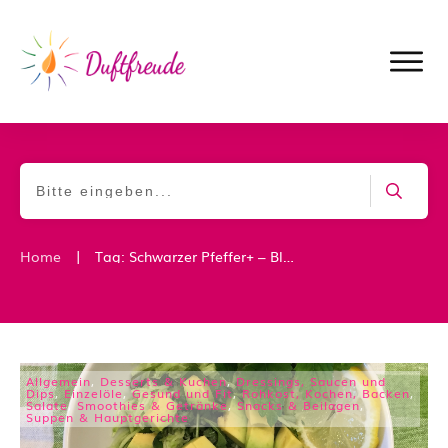
|
Home
Tag: Schwarzer Pfeffer+ – Black Pepper+
Allgemein
,
Desserts & Kuchen
,
Dressings, Saucen und
Dips
,
Einzelöle
,
Gesund und Fit
,
Rohkost, Kochen, Backen
,
Salate
,
Smoothies & Getränke
,
Snacks & Beilagen
,
Suppen & Hauptgerichte