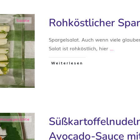
Rohköstlicher Spar
Salate
​Spargelsalat. Auch wenn viele glaub
Salat ist rohköstlich, hier
...
Weiterlesen
Süßkartoffelnudel
Hauptgerichte
Avocado-Sauce mit