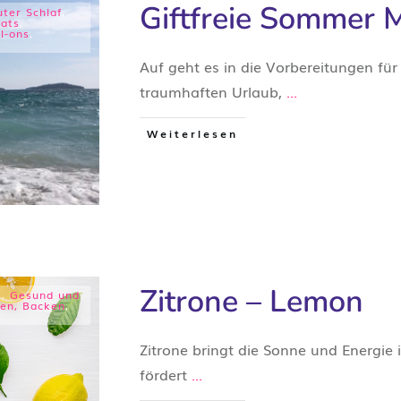
Giftfreie Sommer 
ter Schlaf
,
nats
,
l-ons
,
Auf geht es in die Vorbereitungen f
traumhaften Urlaub,
...
Weiterlesen
Zitrone – Lemon
e
,
Gesund und
en, Backen
,
Zitrone bringt die Sonne und Energie 
fördert
...