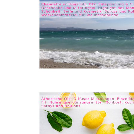
Chemiefreier Haushalt
,
DIY
,
Entspannung & Gu
Geschenke und Mitbringsel
,
Highlight des Mo
Schönheit
,
Seife und Kosmetik
,
Sprays und Rol
Workshopmaterial für Wellnessabende
Ätherische Öle
,
Diffusor Mischungen
,
Einzelöl
Fit
,
Nahrungsergänzungsmittel
,
Rohkost, Koch
Sprays und Roll-ons