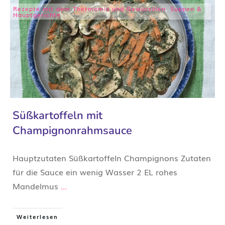
Rezepte mit dem Thermomix und Gewürzölen
,
Suppen &
Hauptgerichte
Süßkartoffeln mit
Champignonrahmsauce
​​Hauptzutaten Süßkartoffeln Champignons Zutaten
für die Sauce ein wenig Wasser 2 EL rohes
Mandelmus
...
Weiterlesen